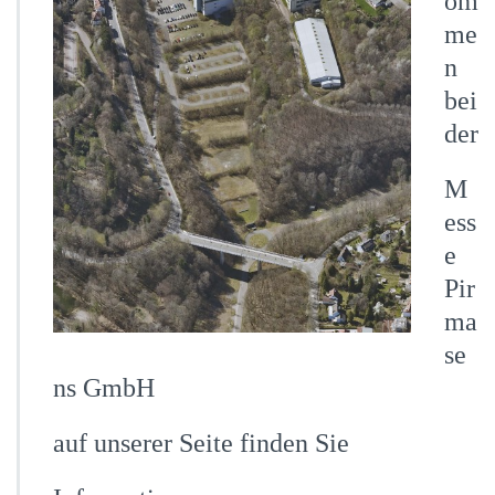
om
me
n
bei
der
M
ess
e
Pir
ma
se
ns GmbH
auf unserer Seite finden Sie